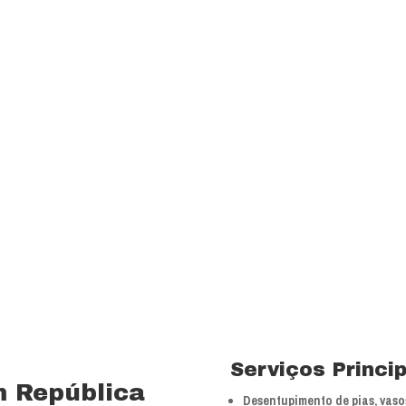
transparência e resp
com a melhor relação
Visão
Ser uns dos principa
nossos segmentos de
 15 anos no ramo de
Valores
 total controle nos
Foco na inovação e a
veículos próprios e
tecnologias.
bra especializada com
Serviços Princi
m República
Desentupimento de pias, vasos