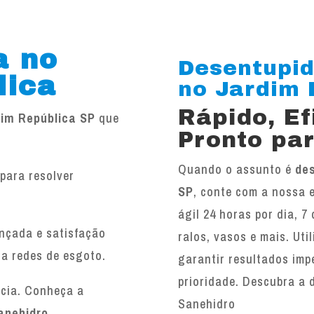
a no
Desentupid
lica
no Jardim R
Rápido, E
dim República SP
que
Pronto par
Quando o assunto é
des
para resolver
SP
, conte com a nossa 
.
ágil 24 horas por dia, 7
ançada e satisfação
ralos, vasos e mais. Ut
 a redes de esgoto.
garantir resultados imp
prioridade. Descubra a 
ncia. Conheça a
Sanehidro
anehidro
.