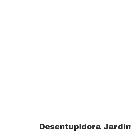
garantindo um padrão de qualidade e 
custo beneficio do mercado.
Oferecemos profissionais com mais de
desentupimento e caça vazamento com
serviços realizados. Trabalhamos com 
funcionários bem treinados (mão de o
equipamentos totalmente novos).
Desentupidora Jardi