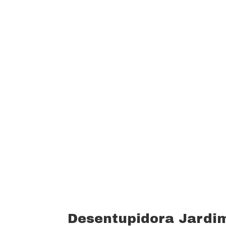
garantindo um padrão de qualidade e 
custo beneficio do mercado.
Oferecemos profissionais com mais de
desentupimento e caça vazamento com
serviços realizados. Trabalhamos com 
funcionários bem treinados (mão de o
equipamentos totalmente novos).
Desentupidora Jardi