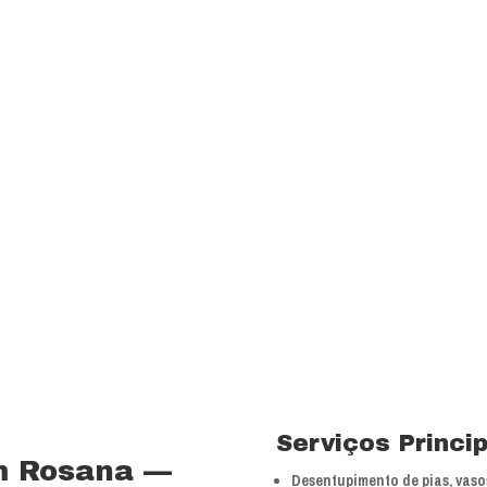
transparência e resp
com a melhor relação
Visão
Ser uns dos principa
nossos segmentos de
 15 anos no ramo de
Valores
 total controle nos
Foco na inovação e a
veículos próprios e
tecnologias.
bra especializada com
Serviços Princi
m Rosana —
Desentupimento de pias, vasos