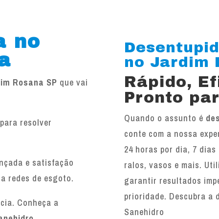
a no
Desentupid
a
no Jardim R
Rápido, E
dim Rosana SP
que vai
Pronto par
Quando o assunto é
de
para resolver
conte com a nossa exper
.
24 horas por dia, 7 dias
ançada e satisfação
ralos, vasos e mais. Ut
 a redes de esgoto.
garantir resultados imp
prioridade. Descubra a 
ncia. Conheça a
Sanehidro
anehidro
.