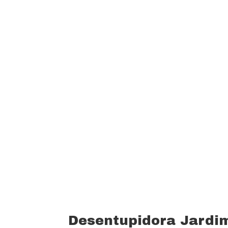
garantindo um padrão de qualidade e 
custo beneficio do mercado.
Oferecemos profissionais com mais de
desentupimento e caça vazamento com
serviços realizados. Trabalhamos com 
funcionários bem treinados (mão de o
equipamentos totalmente novos).
Desentupidora Jardi