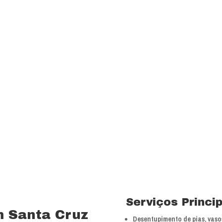
transparência e resp
com a melhor relação
Visão
Ser uns dos principa
nossos segmentos de
 15 anos no ramo de
Valores
 total controle nos
Foco na inovação e a
veículos próprios e
tecnologias.
bra especializada com
Serviços Princi
m Santa Cruz
Desentupimento de pias, vasos