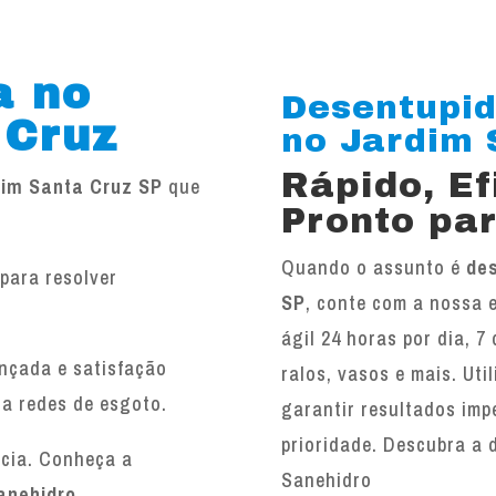
a no
Desentupid
 Cruz
no Jardim S
Rápido, E
dim Santa Cruz SP
que
Pronto par
Quando o assunto é
de
para resolver
SP
, conte com a nossa 
.
ágil 24 horas por dia, 7
ançada e satisfação
ralos, vasos e mais. Ut
 a redes de esgoto.
garantir resultados imp
prioridade. Descubra a 
ncia. Conheça a
Sanehidro
anehidro
.