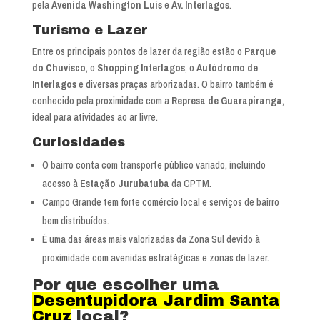
pela
Avenida Washington Luís
e
Av. Interlagos
.
Turismo e Lazer
Entre os principais pontos de lazer da região estão o
Parque
do Chuvisco
, o
Shopping Interlagos
, o
Autódromo de
Interlagos
e diversas praças arborizadas. O bairro também é
conhecido pela proximidade com a
Represa de Guarapiranga
,
ideal para atividades ao ar livre.
Curiosidades
O bairro conta com transporte público variado, incluindo
acesso à
Estação Jurubatuba
da CPTM.
Campo Grande tem forte comércio local e serviços de bairro
bem distribuídos.
É uma das áreas mais valorizadas da Zona Sul devido à
proximidade com avenidas estratégicas e zonas de lazer.
Por que escolher uma
Desentupidora Jardim Santa
Cruz
local?