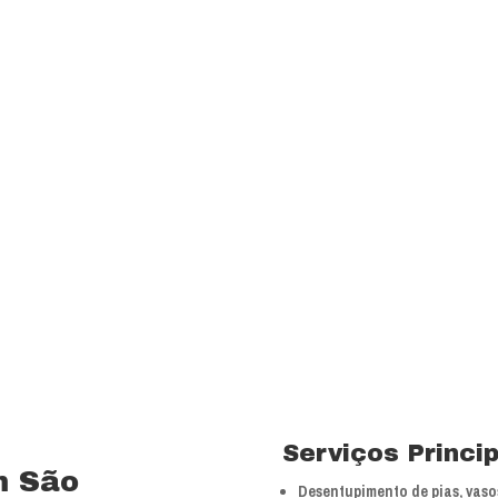
transparência e resp
com a melhor relação
Visão
Ser uns dos principa
nossos segmentos de
 15 anos no ramo de
Valores
 total controle nos
Foco na inovação e a
veículos próprios e
tecnologias.
bra especializada com
Serviços Princi
m São
Desentupimento de pias, vasos