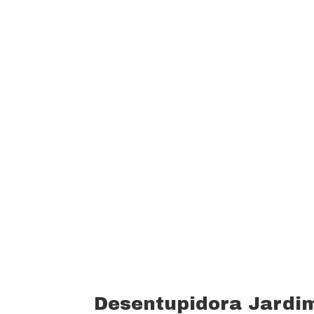
garantindo um padrão de qualidade e 
custo beneficio do mercado.
Oferecemos profissionais com mais de
desentupimento e caça vazamento com
serviços realizados. Trabalhamos com 
funcionários bem treinados (mão de o
equipamentos totalmente novos).
Desentupidora Jardi