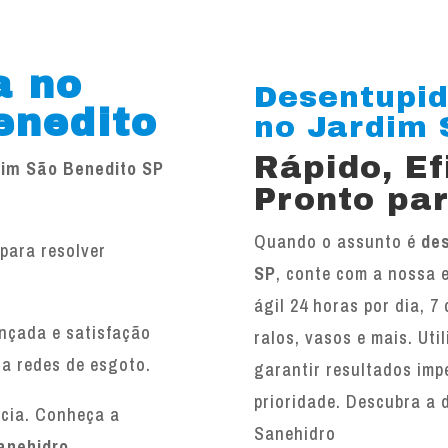
a no
Desentupid
enedito
no Jardim S
Rápido, E
dim São Benedito SP
Pronto par
Quando o assunto é
des
para resolver
SP
, conte com a nossa 
.
ágil 24 horas por dia, 7
ançada e satisfação
ralos, vasos e mais. Ut
 a redes de esgoto.
garantir resultados imp
prioridade. Descubra a 
ncia. Conheça a
Sanehidro
anehidro
.