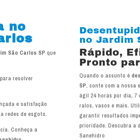
a no
Desentupid
arlos
no Jardim S
Rápido, E
dim São Carlos SP
que
Pronto par
Quando o assunto é
des
para resolver
SP
, conte com a nossa 
.
ágil 24 horas por dia, 7
ançada e satisfação
ralos, vasos e mais. Ut
 a redes de esgoto.
garantir resultados imp
prioridade. Descubra a 
ncia. Conheça a
Sanehidro
anehidro
.