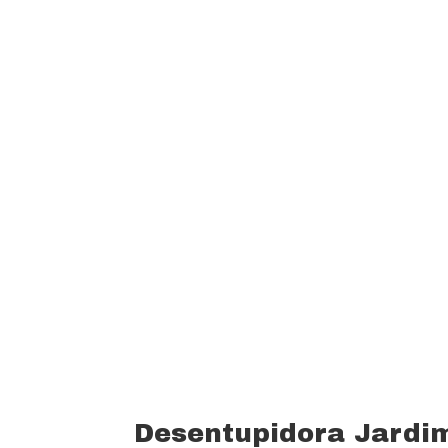
garantindo um padrão de qualidade e 
custo beneficio do mercado.
Oferecemos profissionais com mais de
desentupimento e caça vazamento com
serviços realizados. Trabalhamos com 
funcionários bem treinados (mão de o
equipamentos totalmente novos).
Desentupidora Jardi