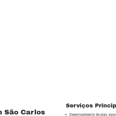
transparência e resp
com a melhor relação
Visão
Ser uns dos principa
nossos segmentos de
 15 anos no ramo de
Valores
 total controle nos
Foco na inovação e a
veículos próprios e
tecnologias.
bra especializada com
Serviços Princi
m São Carlos
Desentupimento de pias, vasos