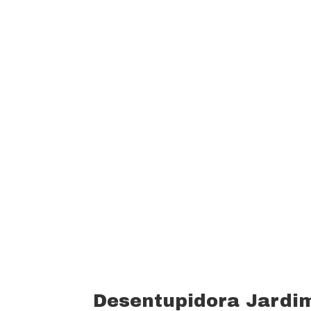
garantindo um padrão de qualidade e 
custo beneficio do mercado.
Oferecemos profissionais com mais de
desentupimento e caça vazamento com
serviços realizados. Trabalhamos com 
funcionários bem treinados (mão de o
equipamentos totalmente novos).
Desentupidora Jardi