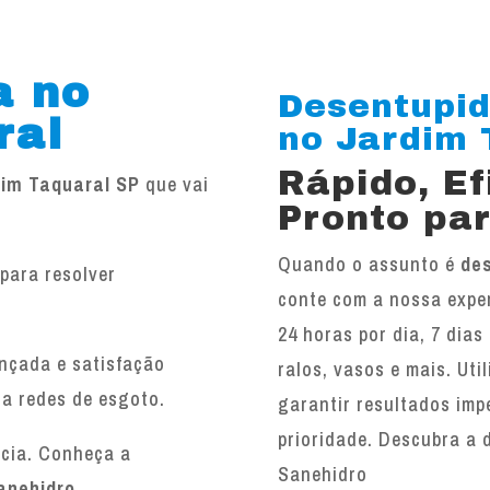
a no
Desentupid
ral
no Jardim T
Rápido, E
dim Taquaral SP
que vai
Pronto par
Quando o assunto é
des
para resolver
conte com a nossa exper
.
24 horas por dia, 7 dias
ançada e satisfação
ralos, vasos e mais. Ut
 a redes de esgoto.
garantir resultados imp
prioridade. Descubra a 
ncia. Conheça a
Sanehidro
anehidro
.