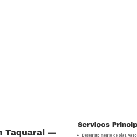
transparência e resp
com a melhor relação
Visão
Ser uns dos principa
nossos segmentos de
 15 anos no ramo de
Valores
 total controle nos
Foco na inovação e a
veículos próprios e
tecnologias.
bra especializada com
Serviços Princi
m Taquaral —
Desentupimento de pias, vasos