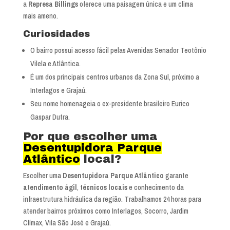
a
Represa Billings
oferece uma paisagem única e um clima
mais ameno.
Curiosidades
O bairro possui acesso fácil pelas Avenidas Senador Teotônio
Vilela e Atlântica.
É um dos principais centros urbanos da Zona Sul, próximo a
Interlagos e Grajaú.
Seu nome homenageia o ex-presidente brasileiro Eurico
Gaspar Dutra.
Por que escolher uma
Desentupidora Parque
Atlântico
local?
Escolher uma
Desentupidora Parque Atlântico
garante
atendimento ágil
,
técnicos locais
e conhecimento da
infraestrutura hidráulica da região. Trabalhamos 24 horas para
atender bairros próximos como Interlagos, Socorro, Jardim
Clímax, Vila São José e Grajaú.