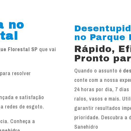
a no
Desentupid
tal
no Parque F
Rápido, E
ue Florestal SP
que vai
Pronto par
Quando o assunto é
des
para resolver
conte com a nossa exper
.
24 horas por dia, 7 dias
ançada e satisfação
ralos, vasos e mais. Ut
 a redes de esgoto.
garantir resultados imp
prioridade. Descubra a 
ncia. Conheça a
Sanehidro
anehidro
.