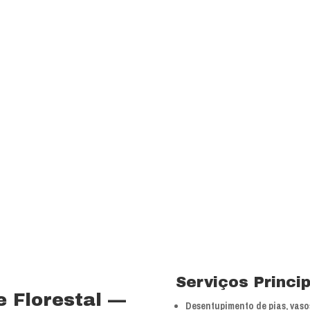
transparência e resp
com a melhor relação
Visão
Ser uns dos principa
nossos segmentos de
 15 anos no ramo de
Valores
 total controle nos
Foco na inovação e a
veículos próprios e
tecnologias.
bra especializada com
Serviços Princi
 Florestal —
Desentupimento de pias, vasos