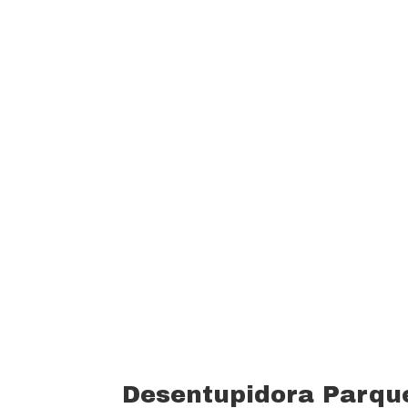
garantindo um padrão de qualidade e 
custo beneficio do mercado.
Oferecemos profissionais com mais de
desentupimento e caça vazamento com
serviços realizados. Trabalhamos com 
funcionários bem treinados (mão de o
equipamentos totalmente novos).
Desentupidora Parque