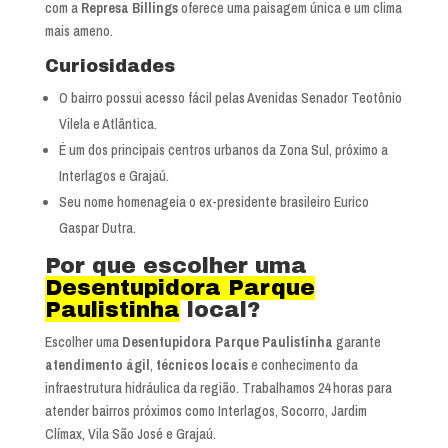
com a
Represa Billings
oferece uma paisagem única e um clima
mais ameno.
Curiosidades
O bairro possui acesso fácil pelas Avenidas Senador Teotônio
Vilela e Atlântica.
É um dos principais centros urbanos da Zona Sul, próximo a
Interlagos e Grajaú.
Seu nome homenageia o ex-presidente brasileiro Eurico
Gaspar Dutra.
Por que escolher uma
Desentupidora Parque
Paulistinha
local?
Escolher uma
Desentupidora Parque Paulistinha
garante
atendimento ágil
,
técnicos locais
e conhecimento da
infraestrutura hidráulica da região. Trabalhamos 24 horas para
atender bairros próximos como Interlagos, Socorro, Jardim
Clímax, Vila São José e Grajaú.