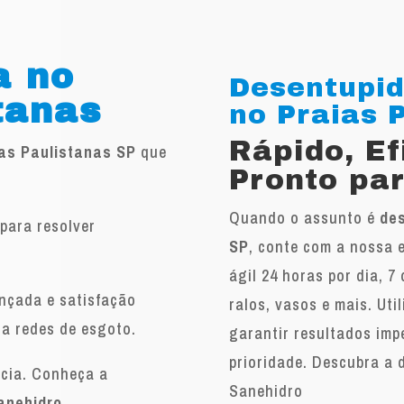
a no
Desentupid
tanas
no Praias P
Rápido, E
ias Paulistanas SP
que
Pronto par
Quando o assunto é
des
para resolver
SP
, conte com a nossa 
.
ágil 24 horas por dia, 7
ançada e satisfação
ralos, vasos e mais. Ut
 a redes de esgoto.
garantir resultados imp
prioridade. Descubra a 
ncia. Conheça a
Sanehidro
anehidro
.