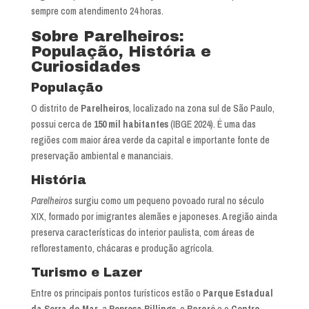
sempre com atendimento 24 horas.
Sobre Parelheiros:
População, História e
Curiosidades
População
O distrito de
Parelheiros
, localizado na zona sul de São Paulo,
possui cerca de
150 mil habitantes
(IBGE 2024). É uma das
regiões com maior área verde da capital e importante fonte de
preservação ambiental e mananciais.
História
Parelheiros
surgiu como um pequeno povoado rural no século
XIX, formado por imigrantes alemães e japoneses. A região ainda
preserva características do interior paulista, com áreas de
reflorestamento, chácaras e produção agrícola.
Turismo e Lazer
Entre os principais pontos turísticos estão o
Parque Estadual
da Serra do Mar
, a
Represa Billings
, o
Bororé
e o
Centro